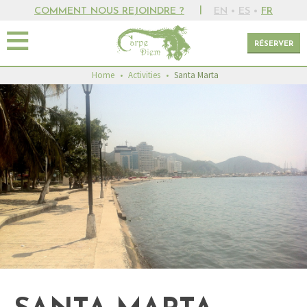
|
COMMENT NOUS REJOINDRE ?
EN
•
ES
•
FR
RÉSERVER
Home
•
Activities
•
Santa Marta