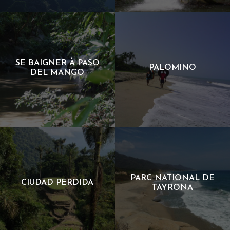
9MIN DE MARCHE À RÉSERVE
1HR DE MARCHE À LA
NATURELLE COABA
CASCADA DE SILVESTRE
SE BAIGNER À PASO
PALOMINO
DEL MANGO
6MIN DE MARCHE À SE
1HR 30MIN EN VÉHICULE À
BAIGNER À PASO DEL MANGO
PALOMINO
PARC NATIONAL DE
CIUDAD PERDIDA
TAYRONA