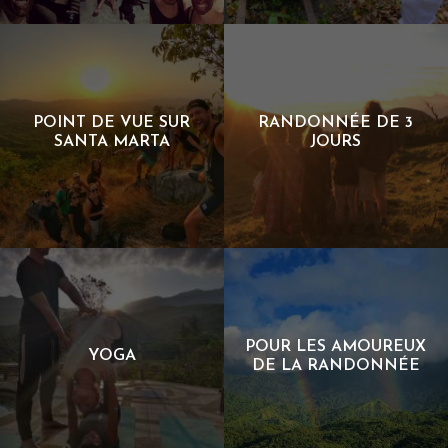
9MIN DE MARCHE À
APICULTURE
PLANTATION DE CACAO
POINT DE VUE SUR
RANDONNÉE DE 3
SANTA MARTA
JOURS
50MIN DE MARCHE À POINT
RANDONNÉE DE 3 JOURS
DE VUE SUR SANTA MARTA
POUR LES AMOUREUX
YOGA
DE LA RANDONNÉE