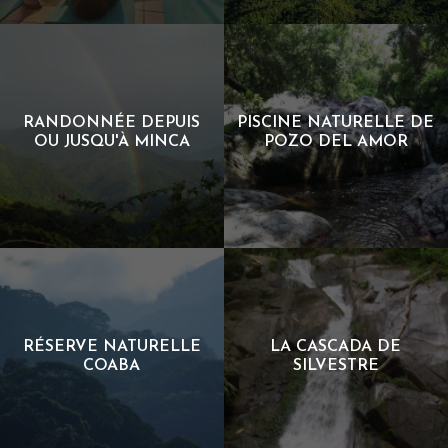
YOGA
POUR LES AMOUREUX DE LA
RANDONNÉE
RANDONNÉE DEPUIS
PISCINE NATURELLE DE
OU JUSQU'À MINCA
POZO DEL AMOR
RANDONNÉE DEPUIS OU
30MIN DE MARCHE À PISCINE
JUSQU'À MINCA
NATURELLE DE POZO DEL
AMOR
RÉSERVE NATURELLE
LA CASCADA DE
COABA
SILVESTRE